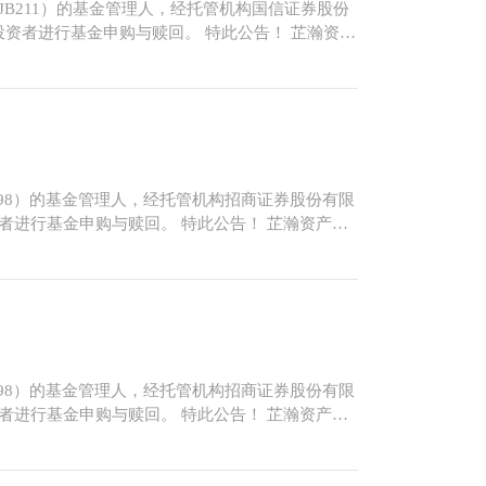
申购与赎回。 特此公告！ 芷瀚资产
赎回。 特此公告！ 芷瀚资产管
赎回。 特此公告！ 芷瀚资产管