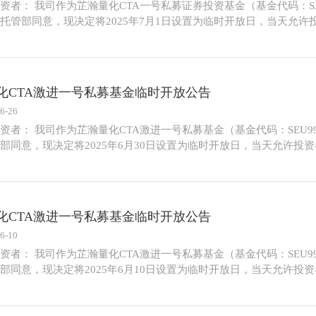
码：SJB211）的基金管理人，经托管机构国信证券股份
管部同意，现决定将2025年7月1日设置为临时开放日，当天允许投资者进行基金
管理（上海）有限责任公司 2025年6月27日
化CTA激进一号私募基金临时开放公告
6-26
SEU998）的基金管理人，经托管机构招商证券股份有限
同意，现决定将2025年6月30日设置为临时开放日，当天允许投资者进行基金申购与
理（上海）有限责任公司 2025年6月26日
化CTA激进一号私募基金临时开放公告
6-10
SEU998）的基金管理人，经托管机构招商证券股份有限
同意，现决定将2025年6月10日设置为临时开放日，当天允许投资者进行基金申购与
理（上海）有限责任公司 2025年6月6日